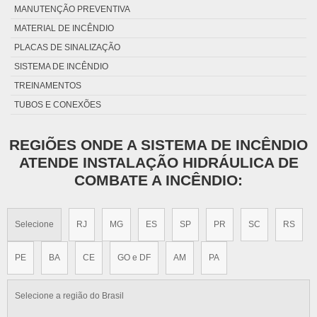
MANUTENÇÃO PREVENTIVA
RECARGA EXTINTOR CO2
MATERIAL DE INCÊNDIO
RETESTE DE EXTINTORES DE INCÊNDIO PREÇO
PLACAS DE SINALIZAÇÃO
RECARGA DE EXTINTORES CO2 RJ
SISTEMA DE INCÊNDIO
EXTINTOR DE INCÊNCIO PÓ QUÍMICO BC RJ
TREINAMENTOS
INSTALAÇÃO DE HIDRANTES
TUBOS E CONEXÕES
INSTALAÇÃO HIDRÁULICA DE COMBATE A INCÊNDIO
HIDRANTE DE RECALQUE
REGIÕES ONDE A SISTEMA DE INCÊNDIO
HIDRANTE DE PAREDE
ATENDE INSTALAÇÃO HIDRÁULICA DE
HIDRANTE DE INCÊNDIO
COMBATE A INCÊNDIO:
CAIXA DE HIDRANTE
Selecione
RJ
MG
ES
SP
PR
SC
RS
PE
BA
CE
GO e DF
AM
PA
Selecione a região do Brasil