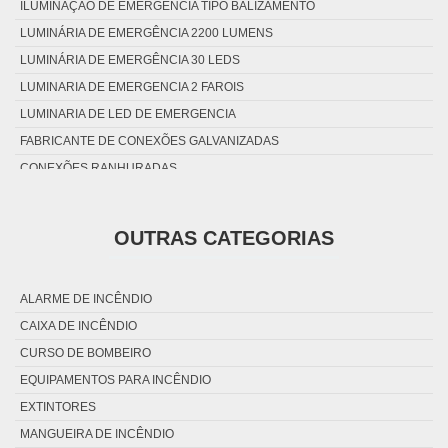
ILUMINAÇÃO DE EMERGENCIA TIPO BALIZAMENTO
LUMINÁRIA DE EMERGÊNCIA 2200 LUMENS
LUMINÁRIA DE EMERGÊNCIA 30 LEDS
LUMINARIA DE EMERGENCIA 2 FAROIS
LUMINARIA DE LED DE EMERGENCIA
FABRICANTE DE CONEXÕES GALVANIZADAS
CONEXÕES RANHURADAS
CONEXÃO GALVANIZADA COM ROSCA
CONEXÕES RANHURADAS TIPO GROOVED
OUTRAS CATEGORIAS
CONEXÕES DE AÇO GALVANIZADO EM SP
CONEXÃO GALVANIZADA ROSQUEÁVEL BSP
ALARME DE INCÊNDIO
DISTRIBUIDOR DE CONEXÕES GALVANIZADAS EM SP
CAIXA DE INCÊNDIO
CONEXÃO GALVANIZADA COM ROSCA CONTRA INCÊNDIO
CURSO DE BOMBEIRO
CONEXÕES RANHURADAS TIPO GROOVED EM SP
EQUIPAMENTOS PARA INCÊNDIO
RETESTE DE EXTINTORES
EXTINTORES
RECARGA DE EXTINTORES RJ
MANGUEIRA DE INCÊNDIO
RECARGA DE EXTINTORES DE INCÊNDIO RJ