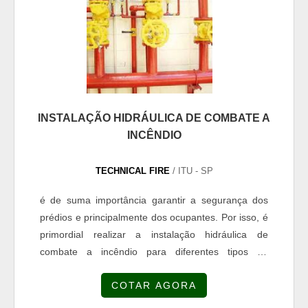
INSTALAÇÃO HIDRÁULICA DE COMBATE A
INCÊNDIO
TECHNICAL FIRE
/ ITU - SP
é de suma importância garantir a segurança dos
prédios e principalmente dos ocupantes. Por isso, é
primordial realizar a instalação hidráulica de
combate a incêndio para diferentes tipos de
construções.Equipamentos como extintores,
COTAR AGORA
mangueiras, válvulas, tubos NBR 5580 e NBR 5590
são essenciais para diversos locais. Soluções em