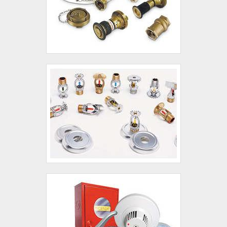
oferecer um baixíssimo nível de transtorno com
relação à quebra de paredes, redução do custo de
material de alvenaria e acabamento.MAIS SOBRE
INSTALAÇÃO DE PRUMADA DE COLUNAS
PRÉDIO COMERCIALTrabalha como síndico,
zelador ou administrador de condomínios
comerciais e tem pensado em investir na instalação
de prumadas de colunas? Se sim, conte com o
Grupo Oceano, que possui equipes próprias e
terceirizadas para efetuar este serviço. .