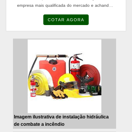
empresa mais qualificada do mercado e achando a
sofisticação, qualidade e preço justo em um só
COTAR AGORA
lugar. Quando a temática é instalação hidráulica de
combate a incêndio, com a Hydra Instalações
atingirá proteção com pagamento acessível.MAIS
DETALHES SOBRE INSTALAÇÃO HIDRÁULICA DE
COMBATE A INCÊNDIOHá muit...
Imagem ilustrativa de instalação hidráulica
de combate a incêndio