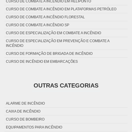
CURSO DE COMBATE A INCÊNDIO EM HELIPONTO
CURSO DE COMBATE A INCÊNDIO EM PLATAFORMAS PETRÓLEO
CURSO DE COMBATE A INCÊNDIO FLORESTAL
CURSO DE COMBATE A INCÊNDIO SP
CURSO DE ESPECIALIZAÇÃO EM COMBATE A INCÊNDIO
CURSO DE ESPECIALIZAÇÃO EM PREVENÇÃO E COMBATE A
INCÊNDIO
CURSO DE FORMAÇÃO DE BRIGADA DE INCÊNDIO
CURSO DE INCÊNDIO EM EMBARCAÇÕES
CURSO DE PREVENÇÃO E COMBATE A INCÊNDIO FLORESTAL
CURSO NR 35
OUTRAS CATEGORIAS
CURSO TÉCNICO DE PREVENÇÃO E COMBATE A INCÊNDIO
CURSO TÉCNICO EM PREVENÇÃO E COMBATE A INCÊNDIO
PREÇO DO CURSO DE COMBATE A INCÊNDIO
ALARME DE INCÊNDIO
CAIXA DE INCÊNDIO
CURSO DE BOMBEIRO
EQUIPAMENTOS PARA INCÊNDIO