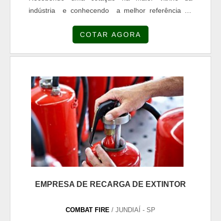
indústria e conhecendo a melhor referência do
mercado.UM POUCO MAIS SOBRE RECARGA DE
COTAR AGORA
EXTINTOR PREÇOQuem precisa de Recarga de
extintor preço altamente qualificada, acha a Combat
Fire. Empresa especializada em escada vazada de
concreto e escada caracol concreto, garantindo o
que há de melhor na atualidad...
EMPRESA DE RECARGA DE EXTINTOR
COMBAT FIRE
/ JUNDIAÍ - SP