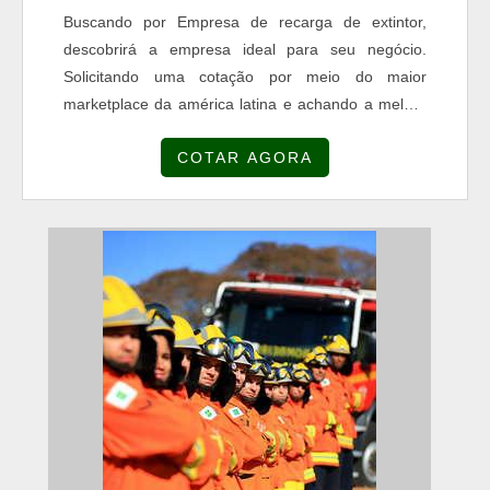
Buscando por Empresa de recarga de extintor,
descobrirá a empresa ideal para seu negócio.
Solicitando uma cotação por meio do maior
marketplace da américa latina e achando a melhor
referência em qualidade do mercado.MAIS
COTAR AGORA
INFORMAÇÕES INTERESSANTES SOBRE
EMPRESA DE RECARGA DE EXTINTORSe alguém
pesquisar Empresa de recarga de extintor
inovadora, encontra o site da COMBAT FIRE. A
empresa atua com aditivos para tintas e perfil
profissiográfi...