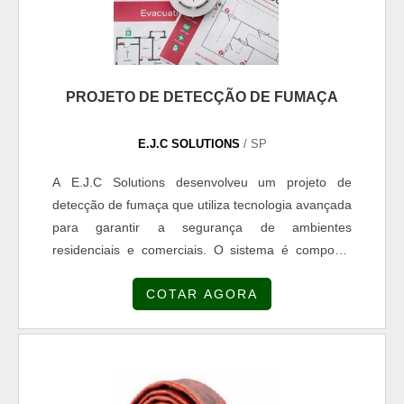
PROJETO DE DETECÇÃO DE FUMAÇA
E.J.C SOLUTIONS
/ SP
A E.J.C Solutions desenvolveu um projeto de
detecção de fumaça que utiliza tecnologia avançada
para garantir a segurança de ambientes
residenciais e comerciais. O sistema é composto
por sensores de fumaça que são instalados em
COTAR AGORA
pontos estratégicos do local, como corredores e
salas.Quando há a presença de fumaça, os
sensores enviam um sinal para a central de alarme,
que emite um alerta sonoro e visual para os
ocupantes do ambiente. Além disso, o sistema