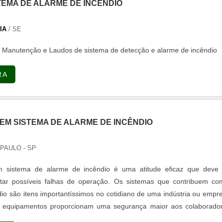
TEMA DE ALARME DE INCENDIO
e excelente custo-benefício.Apresentando produtos de alto padrão
 profissionais especializados e instalações modernas e em bom est
o a confiança de todos. A Hyppofire é uma empresa que tem despon
IA
/ SE
oda seriedade e qualidade, o que comprova sua essência de traze
, Manutenção e Laudos de sistema de detecção e alarme de incêndio
s no mercado..
RA
M SISTEMA DE ALARME DE INCÊNDIO
PAULO - SP
 sistema de alarme de incêndio é uma atitude eficaz que deve 
itar possíveis falhas de operação. Os sistemas que contribuem co
io são itens importantíssimos no cotidiano de uma indústria ou empr
s equipamentos proporcionam uma segurança maior aos colaborador
ido contato com a equipe de corpo de bombeiros. Estes sistemas 