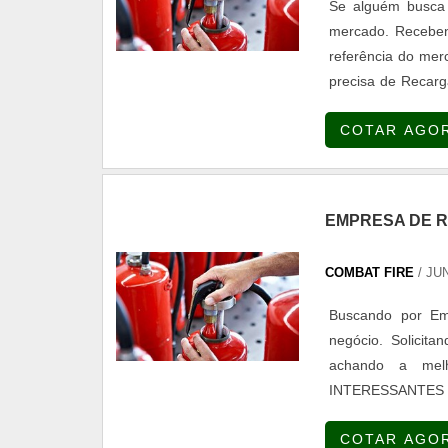
Se alguém busca 
mercado. Receben
referência do 
precisa de Recarg
especializada em 
COTAR AGO
há de melhor na at
EMPRESA DE R
COMBAT FIRE
/ JU
Buscando por Emp
negócio. Solicit
achando a mel
INTERESSANTES
Empresa de recar
COTAR AGO
atua com aditivos pa