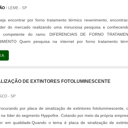
ÃO
/ LEME - SP
eja encontrar por forno tratamento térmico revenimento, encontra
íder do mercado realizando uma minuciosa pesquisa e conhecend
ais competente do ramo. DIFERENCIAIS DE FORNO TRATAME
MENTO Quem pesquisa na internet por forno tratamento térm
a empresa comprometida com seus serviços, consegue encontrar o s
RA
ão. A empresa trabalha com curvamento de tubos e base para extin
empre a qualidade final para a fidelização do cliente. Ainda tratando-s
térmico revenimento, deve-se ter a exatidão em orçar com empresas
os e serviços que tenham ótima qualidade e precisão, característ
ALIZAÇÃO DE EXTINTORES FOTOLUMINESCENTE
 mostram o comprometimento da empresa com seus clientes. Exis
 para a Exact Manutenção ter se tornado destaque quando pensamos
SCO - SP
ntrega confiança e serviços de qualidade. Alguns desses motivos 
ultores associados; Profissionais com vasta experiência na
ocurando por placa de sinalização de extintores fotoluminescente,
á na líder do segmento Hyppofire. Cotando por meio da própria empre
der em qualidade.Quando o tema é placa de sinalização de extinto
e última geração. QUALIDADE COMPROVADA NO SEGMENTO Apenas