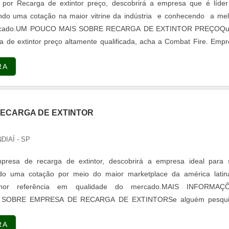
por Recarga de extintor preço, descobrirá a empresa que é líder
do uma cotação na maior vitrine da indústria e conhecendo a mel
mercado.UM POUCO MAIS SOBRE RECARGA DE EXTINTOR PREÇOQ
a de extintor preço altamente qualificada, acha a Combat Fire. Emp
escada vazada de concreto e escada caracol concreto, garantindo o
RA
ualidad...
ECARGA DE EXTINTOR
NDIAÍ - SP
resa de recarga de extintor, descobrirá a empresa ideal para 
ando uma cotação por meio do maior marketplace da américa latin
hor referência em qualidade do mercado.MAIS INFORMAÇ
 SOBRE EMPRESA DE RECARGA DE EXTINTORSe alguém pesqui
ga de extintor inovadora, encontra o site da COMBAT FIRE. A empr
RA
ra tintas e perfil profissiográfi...