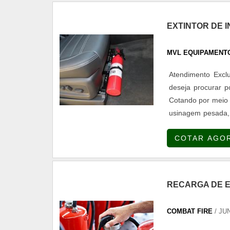
EXTINTOR DE 
MVL EQUIPAMENT
Atendimento Excl
deseja procurar p
Cotando por meio 
usinagem pesada, 
serviços.UM P
COTAR AGO
maneiras eficiente
RECARGA DE 
COMBAT FIRE
/ JU