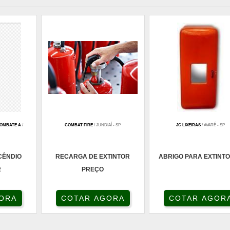
COMBATE A
/
COMBAT FIRE
/ JUNDIAÍ - SP
JC LIXEIRAS
/ AVARÉ - SP
CÊNDIO
RECARGA DE EXTINTOR
ABRIGO PARA EXTINT
R
PREÇO
ORA
COTAR AGORA
COTAR AGOR