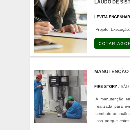
LAUDO DE SIS
ótima qualidade 
empresa conta com
conquistando entã
LEVITA ENGENHAR
no mercado por t
Projeto, Execução
melhor aos cliente
COTAR AGO
MANUTENÇÃO E
FIRE STORY
/ SÃO 
A manutenção em
realizada para ev
combate ao incênd
Isso porque este
assim como o ráp