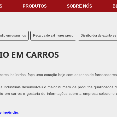
S
PRODUTOS
SOBRE NÓS
B
s
êndio em guarulhos
Recarga de extintores preço
Distribuidor de extintores
IO EM CARROS
lhores indústrias, faça uma cotação hoje com dezenas de fornecedores
s Industriais desenvolveu o maior número de produtos qualificados 
êndio em carros e gostaria de informações sobre a empresa selecione
e Incêndio
​.