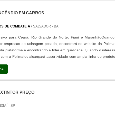
INCÊNDIO EM CARROS
OS DE COMBATE A
/ SALVADOR - BA
usivo para Ceará, Rio Grande do Norte, Piauí e MaranhãoQuando
or empresas de usinagem pesada, encontrará no website da Polimat
da plataforma e encontrando a líder em qualidade. Quando o interes
com a Polimatec alcançará assertividade com ampla linha de produt
OUCO MAIS SOBRE EMPRESAS DE USINAGEM PESADAHá mui
RA
s de demonstrar...
EXTINTOR PREÇO
NDIAÍ - SP