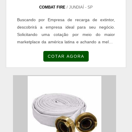
COMBAT FIRE
/ JUNDIAÍ - SP
Buscando por Empresa de recarga de extintor,
descobrirá a empresa ideal para seu negócio.
Solicitando uma cotação por meio do maior
marketplace da américa latina e achando a melhor
referência em qualidade do mercado.MAIS
COTAR AGORA
INFORMAÇÕES INTERESSANTES SOBRE
EMPRESA DE RECARGA DE EXTINTORSe alguém
pesquisar Empresa de recarga de extintor
inovadora, encontra o site da COMBAT FIRE. A
empresa atua com aditivos para tintas e perfil
profissiográfi...