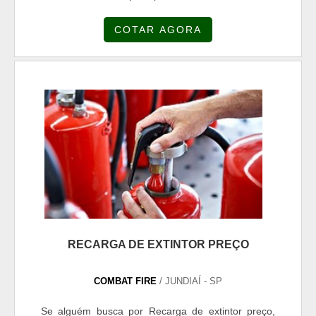
resistência durante o tempo que não são usadas,
COTAR AGORA
estando estocadas dentro de uma caixa de
mangueiras. Na hora do combater o fogo, a
mangueira deve desempenhar suas funções de
uma forma excelente. Por isso, para fabricar um
produto dessa forma é preciso ...
RECARGA DE EXTINTOR PREÇO
COMBAT FIRE
/ JUNDIAÍ - SP
Se alguém busca por Recarga de extintor preço,