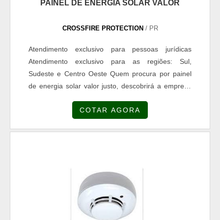
PAINEL DE ENERGIA SOLAR VALOR
relacionados. A empresa tem como principal missão
prestar o suporte técnico para todos os clientes que
desejam garantir a segurança do trabalho..
CROSSFIRE PROTECTION
/ PR
Atendimento exclusivo para pessoas jurídicas
Atendimento exclusivo para as regiões: Sul,
Sudeste e Centro Oeste Quem procura por painel
de energia solar valor justo, descobrirá a empresa
que é líder do mercado elaborando uma cotação na
COTAR AGORA
companhia mais conceituada e conhecendo
detalhes sobre a melhor em qualidade e custo-
benefício. Quando o assunto é painel de energia
solar valor acessível, com a equipe da
CROSSPOWER alcançará ótima qualidade com
economia imediata na conta de energia. DETALHES
SOBRE O PAINEL DE ENERGIA SOLAR VALOR
JUSTO A CROSSPOWER objetiva sua energia em
criar aos parceiros uma estrutura com escritório de