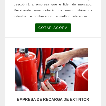
descobrirá a empresa que é líder do mercado.
Recebendo uma cotação na maior vitrine da
indústria e conhecendo a melhor referência do
mercado.UM POUCO MAIS SOBRE RECARGA DE
COTAR AGORA
EXTINTOR PREÇOQuem precisa de Recarga de
extintor preço altamente qualificada, acha a Combat
Fire. Empresa especializada em escada vazada de
concreto e escada caracol concreto, garantindo o
que há de melhor na atualidad...
EMPRESA DE RECARGA DE EXTINTOR