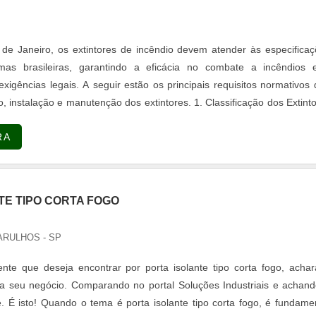
de Janeiro, os extintores de incêndio devem atender às especifica
mas brasileiras, garantindo a eficácia no combate a incêndios 
igências legais. A seguir estão os principais requisitos normativos
ção e manutenção dos extintores. 1. Classificação dos Extintores
orma ABNT NBR 12962, os extintores são classificados conforme o 
RA
ustíveis como papel, madeira e
: Líquidos inflamáveis, como óleos, gasolina e solventes. Classe
ricos energizados. Classe D: Metais combustíveis. Classe K: Gordur
 2. Instalação Conforme a norma ABNT NBR 12693, os extintores de
TE TIPO CORTA FOGO
es critérios: Devem estar localizados em áreas de fácil
esso, sem obstáculos. Devem ser fixados em suportes ou colocados
ARULHOS - SP
s. A altura máxima do suporte do extintor deve ser de 1,60 metro
 distância máxima entre os extintores deve ser calculada de acordo c
nte que deseja encontrar por porta isolante tipo corta fogo, acha
rantindo cobertura adequada contra incêndios. 3. Manutenção e Recar
a seu negócio. Comparando no portal Soluções Industriais e achan
RO nº 206/2011 e a norma ABNT NBR 13485 estabelecem qu
. É isto! Quando o tema é porta isolante tipo corta fogo, é fundame
dos extintores devem ser realizadas periodicamente: Inspeção visual