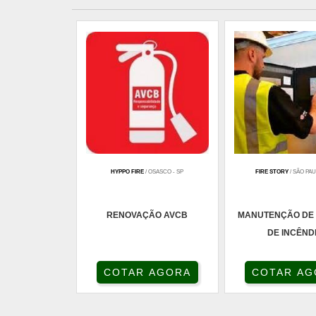
HYPPO FIRE
/ OSASCO - SP
FIRE STORY
/ SÃO PAU
RENOVAÇÃO AVCB
MANUTENÇÃO DE
DE INCÊND
COTAR AGORA
COTAR AG