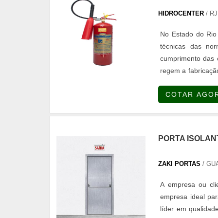
HIDROCENTER
/ RJ
No Estado do Rio 
técnicas das nor
cumprimento das ex
regem a fabricação, instala
De acordo com a n
COTAR AGO
de incêndio que combatem: Classe A: Materiais sólidos comb
tecidos. Classe B
Equipamentos elét
óleos de cozinha.
PORTA ISOLAN
ser instalados seguindo os seguint
visualização e ac
ZAKI PORTAS
/ GU
nichos sinalizado
relação ao piso. A
A empresa ou clie
risco da área, ga
empresa ideal par
Portaria INMET
líder em qualidade
manutenção e recarga 