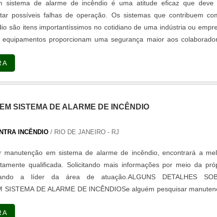
 sistema de alarme de incêndio é uma atitude eficaz que deve 
itar possíveis falhas de operação. Os sistemas que contribuem co
io são itens importantíssimos no cotidiano de uma indústria ou empr
s equipamentos proporcionam uma segurança maior aos colaborador
ido contato com a equipe de corpo de bombeiros. Estes sistemas 
RA
ade detecta...
M SISTEMA DE ALARME DE INCÊNDIO
NTRA INCÊNDIO
/ RIO DE JANEIRO - RJ
 manutenção em sistema de alarme de incêndio, encontrará a mel
amente qualificada. Solicitando mais informações por meio da pró
ando a líder da área de atuação.ALGUNS DETALHES SO
SISTEMA DE ALARME DE INCÊNDIOSe alguém pesquisar manuten
larme de incêndio em uma empresa responsável, vai até o site da 
RA
ncêndio. Com grande expressão ...