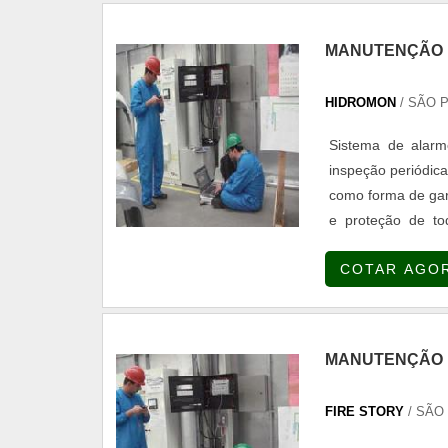
MANUTENÇÃO E
HIDROMON
/ SÃO 
Sistema de alarm
inspeção periódic
como forma de gar
e proteção de t
periódica, preven
COTAR AGO
incêndio incluem di
MANUTENÇÃO E
FIRE STORY
/ SÃO