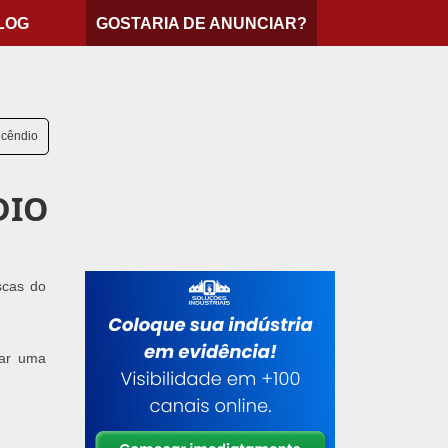
LOG
GOSTARIA DE ANUNCIAR?
ncêndio
DIO
scas do
zar uma