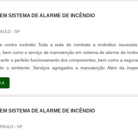
M SISTEMA DE ALARME DE INCÊNDIO
PAULO - SP
e contra incêndio Toda a rede de combate a incêndios necessita
a, bem como o serviço de manutenção em sistema de alarme de incên
antir o perfeito funcionamento dos componentes, bem como a segur
odo o ambiente. Serviços agregados a manutenção Além da inspe
tiva e corretiva, os serviços de manutenção em sistema de alarme
RA
ve...
M SISTEMA DE ALARME DE INCÊNDIO
 PAULO - SP