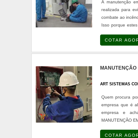
A manutenção em
realizada para ev
combate ao incênd
Isso porque este
assim como o ráp
COTAR AGO
como responsabilid
MANUTENÇÃO E
ART SISTEMAS CO
Quem procura por
empresa que é alt
empresa e ach
MANUTENÇÃO EM 
em sistemas de a
COTAR AGO
Sistemas Contra I