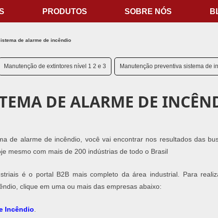
S
PRODUTOS
SOBRE NÓS
B
istema de alarme de incêndio
Manutenção de extintores nível 1 2 e 3
Manutenção preventiva sistema de i
TEMA DE ALARME DE INCÊN
 de alarme de incêndio, você vai encontrar nos resultados das bu
hoje mesmo com mais de 200 indústrias de todo o Brasil
striais é o portal B2B mais completo da área industrial. Para reali
êndio, clique em uma ou mais das empresas abaixo:
e Incêndio
​.