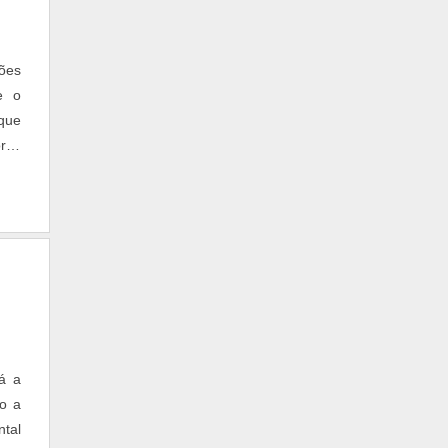
ções
e o
 que
tipo
 C:
as e
vem
 em
s em
om o
rá a
ga A
do a
e a
ntal