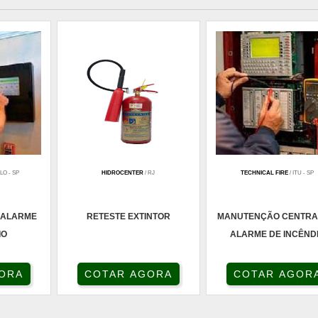
LO - SP
HIDROCENTER
/ RJ
TECHNICAL FIRE
/ ITU - SP
 ALARME
RETESTE EXTINTOR
MANUTENÇÃO CENTRA
IO
ALARME DE INCÊND
ORA
COTAR AGORA
COTAR AGOR