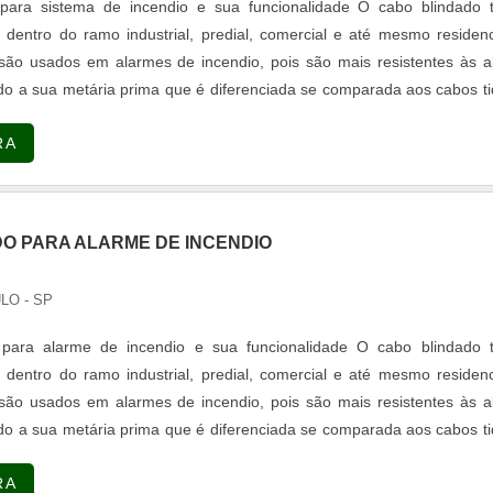
para sistema de incendio e sua funcionalidade O cabo blindado 
s dentro do ramo industrial, predial, comercial e até mesmo residenc
são usados em alarmes de incendio, pois são mais resistentes às a
do a sua metária prima que é diferenciada se comparada aos cabos t
nais. O cabo blindado é resistente também contra a força da interferê
RA
O PARA ALARME DE INCENDIO
LO - SP
para alarme de incendio e sua funcionalidade O cabo blindado 
s dentro do ramo industrial, predial, comercial e até mesmo residenc
são usados em alarmes de incendio, pois são mais resistentes às a
do a sua metária prima que é diferenciada se comparada aos cabos t
nais. O cabo blindado é resistente também contra a força da interferê
RA