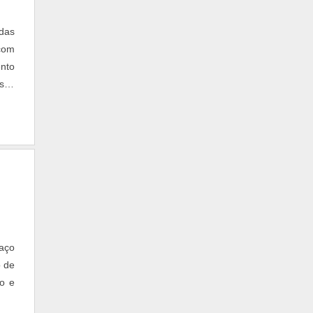
das
com
nto
usos
 aço
o de
o e