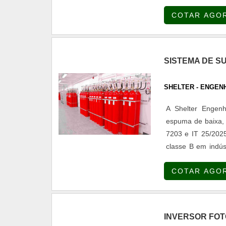
COTAR AGO
SISTEMA DE S
SHELTER - ENGEN
A Shelter Engenh
espuma de baixa,
7203 e IT 25/2025
classe B em indúst
empresa desenvolv
COTAR AGO
para espumas AFF
bombas de espuma,
válvulas proporci
com espuma para t
INVERSOR FOT
de acordo com NFP