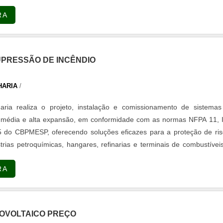
RA
UPRESSÃO DE INCÊNDIO
HARIA
/
aria realiza o projeto, instalação e comissionamento de sistemas
 média e alta expansão, em conformidade com as normas NFPA 11, 
 do CBPMESP, oferecendo soluções eficazes para a proteção de ris
rias petroquímicas, hangares, refinarias e terminais de combustívei
e o dimensionamento hidráulico e o cálculo da densidade de aplic
RA
F, AR-AFFF, FFF e F3 (livres de flúor), além de fornecer e insta
 skids de dosagem proporcional, tanques de bexiga, edutores Ventu
onadoras. Também realiza a montagem de sprinklers e bocais de dil
anques de teto fixo e flutuante, hangares conforme NFPA 409, helipo
OVOLTAICO PREÇO
A 418, além de bacias e diques de contenção. Executa testes rigor