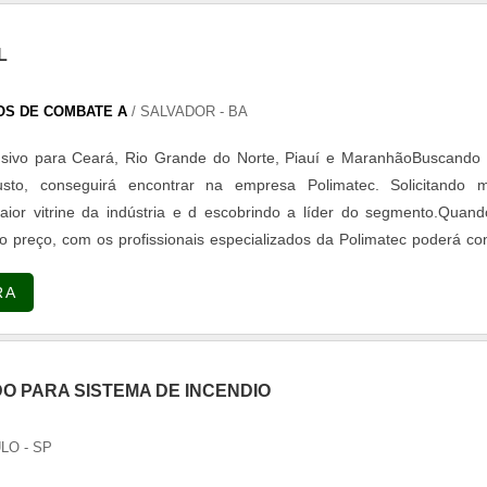
L
OS DE COMBATE A
/ SALVADOR - BA
usivo para Ceará, Rio Grande do Norte, Piauí e MaranhãoBuscando 
usto, conseguirá encontrar na empresa Polimatec. Solicitando m
ior vitrine da indústria e d escobrindo a líder do segmento.Quan
o preço, com os profissionais especializados da Polimatec poderá co
mprometimento com os resultados dos clientes.UM POUCO MAIS SO
RA
Há m...
O PARA SISTEMA DE INCENDIO
LO - SP