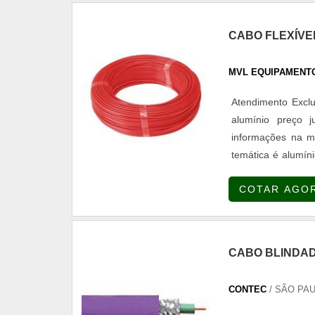
CABO FLEXÍVE
MVL EQUIPAMENT
Atendimento Excl
alumínio preço j
informações na ma
temática é alumíni
precisão com co
COTAR AGO
ALUMÍNIO PREÇO
CABO BLINDAD
CONTEC
/ SÃO PAU