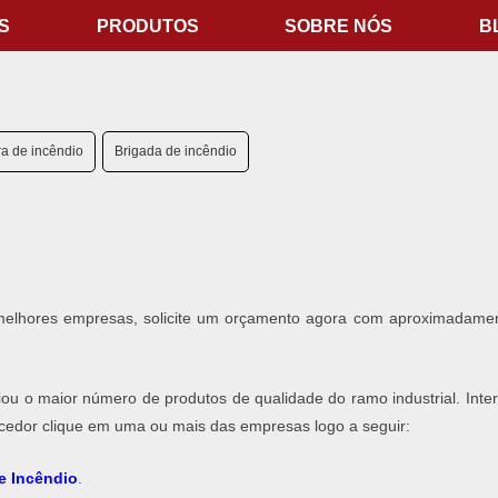
S
PRODUTOS
SOBRE NÓS
B
ra de incêndio
Brigada de incêndio
s melhores empresas, solicite um orçamento agora com aproximadame
riou o maior número de produtos de qualidade do ramo industrial. Inte
necedor clique em uma ou mais das empresas logo a seguir:
e Incêndio
​.