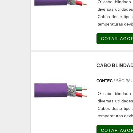
O cabo blindado 
diversas utilidade
Cabos deste tipo 
temperaturas devi
como mais tradicio
COTAR AGO
eletrom...
CABO BLINDAD
CONTEC
/ SÃO PAU
O cabo blindado 
diversas utilidade
Cabos deste tipo 
temperaturas devi
como mais tradicio
COTAR AGO
eletroma...