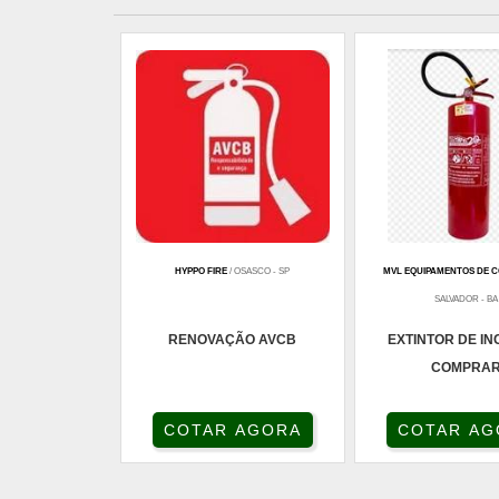
HYPPO FIRE
/ OSASCO - SP
MVL EQUIPAMENTOS DE 
SALVADOR - BA
RENOVAÇÃO AVCB
EXTINTOR DE IN
COMPRA
COTAR AGORA
COTAR AG