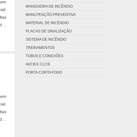
tem
MANGUEIRA DE INCÊNDIO
ial.
MANUTENÇÃO PREVENTIVA
ltas
MATERIAL DE INCÊNDIO
idos
PLACAS DE SINALIZAÇÃO
ncia
SISTEMA DE INCÊNDIO
TREINAMENTOS
TUBOS E CONEXÕES
AVCB E CLCB
PORTA CORTA FOGO
tem
ial.
ltas
idos
ncia