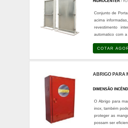
HIDROCENTER
/ RJ
Conjunto de Porta
acima informadas,
revestimento in
automatico com a u
sextavados. De a
COTAR AGO
ABRIGO PARA 
DIMENSÃO INCÊND
O Abrigo para man
inox, também pode 
proteger as mangu
possam ser eficient