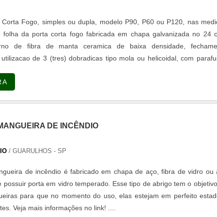
 Corta Fogo, simples ou dupla, modelo P90, P60 ou P120, nas medi
 folha da porta corta fogo fabricada em chapa galvanizada no 24 
terno de fibra de manta ceramica de baixa densidade, fechame
tilizacao de 3 (tres) dobradicas tipo mola ou helicoidal, com paraf
cordo com a Norma Tecnica NBR 11742 da ABNT.
RA
MANGUEIRA DE INCÊNDIO
IO
/ GUARULHOS - SP
gueira de incêndio é fabricado em chapa de aço, fibra de vidro ou
possuir porta em vidro temperado. Esse tipo de abrigo tem o objetiv
eiras para que no momento do uso, elas estejam em perfeito estad
es. Veja mais informações no link! ....