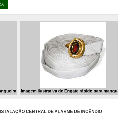
RA
ra tintas e perfil profissiográfi...
angueira
Imagem ilustrativa de Engate rápido para mangu
NSTALAÇÃO CENTRAL DE ALARME DE INCÊNDIO