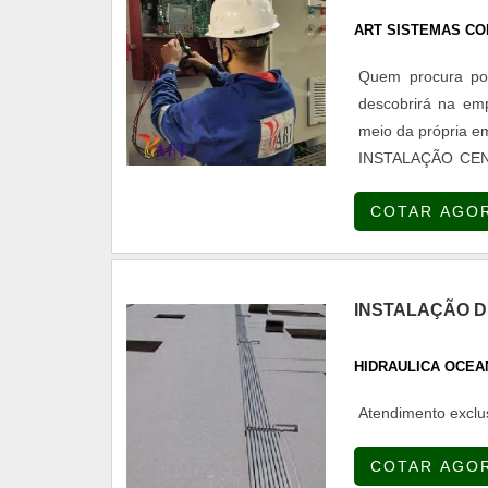
ART SISTEMAS CO
Quem procura por
descobrirá na emp
meio da própria 
INSTALAÇÃO CEN
instalação centra
COTAR AGO
Contra Incêndio
sprinklers e hidr
opção para o clien
de incêndio, dev
INSTALAÇÃO D
serviços que tenh
despercebidos e 
HIDRAULICA OCEA
diferentes de dem
motivos pelos q
Atendimento exclu
quando procurar p
proativos; Profis
COTAR AGO
qualidade; Escrit