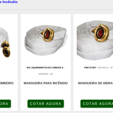
e Incêndio
​.
G
MVL EQUIPAMENTOS DE COMBATE A
/
FIRE STORY
/ SÃO PAULO - SP
SALVADOR - BA
OMBEIRO
MANGUEIRA PARA INCÊNDIO
MANGUEIRA DE HIDR
ORA
COTAR AGORA
COTAR AGOR