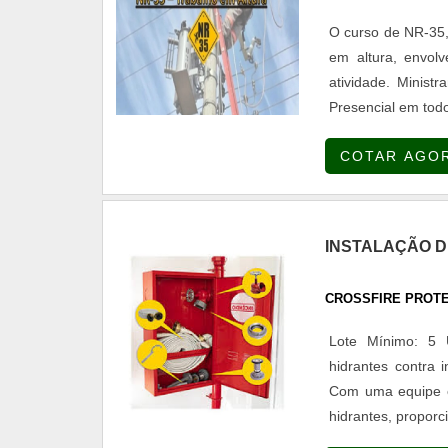
O curso de NR-35, 
em altura, envol
atividade. Ministramos o Treinamento de NR - 35 - Trabalho em Altura na modalidade
Presencial em todo o Brasil. Temos a opção do treinament
Presencial, sendo
COTAR AGO
empresa do cliente. Nosso treinamento e teórico e prático conforme determina 
Nossos instrutore
determina a NR - 
INSTALAÇÃO D
CROSSFIRE PROT
Lote Mínimo: 5 
hidrantes contra 
Com uma equipe es
hidrantes, proporc
incêndio são esse