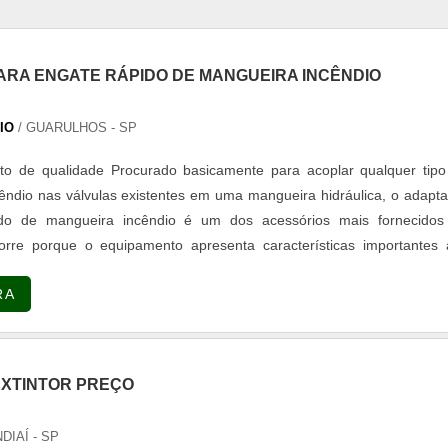
RA ENGATE RÁPIDO DE MANGUEIRA INCÊNDIO
DIO
/ GUARULHOS - SP
to de qualidade Procurado basicamente para acoplar qualquer tipo
cêndio nas válvulas existentes em uma mangueira hidráulica, o adapt
ido de mangueira incêndio é um dos acessórios mais fornecidos
orre porque o equipamento apresenta características importantes 
o a excelente qualidade com valores compatíveis com seu orçamen
RA
stema de...
EXTINTOR PREÇO
NDIAÍ - SP