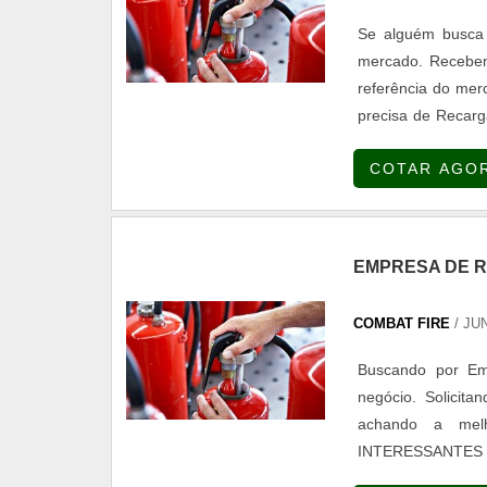
Se alguém busca 
mercado. Receben
referência do 
precisa de Recarg
especializada em 
COTAR AGO
há de melhor na at
EMPRESA DE R
COMBAT FIRE
/ JU
Buscando por Emp
negócio. Solicit
achando a mel
INTERESSANTES
Empresa de recar