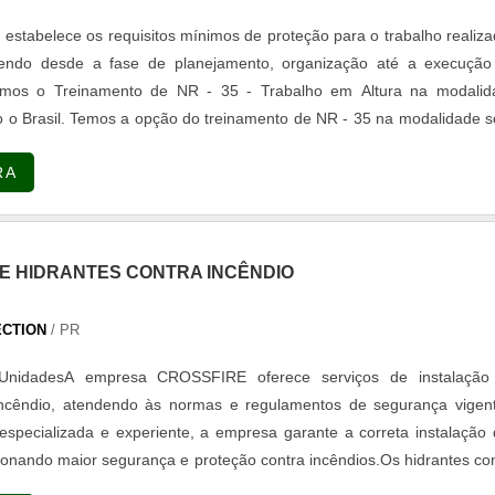
estabelece os requisitos mínimos de proteção para o trabalho realiz
vendo desde a fase de planejamento, organização até a execução
o de NR - 35 na modalidade semi
 teoria sendo feito em plataforma de ensino e prática presencial
RA
a NR - 35.
s têm proficiência comprovada para ministrar o treinamento confo
35.
E HIDRANTES CONTRA INCÊNDIO
ECTION
/ PR
UnidadesA empresa CROSSFIRE oferece serviços de instalação
incêndio, atendendo às normas e regulamentos de segurança vigent
pecializada e experiente, a empresa garante a correta instalação
ionando maior segurança e proteção contra incêndios.Os hidrantes co
nciais para a prevenção e combate a incêndios em edifícios comerci