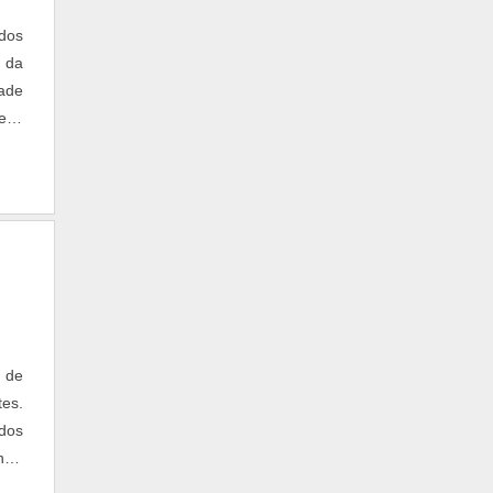
ados
 da
 na
rme
 de
es.
 dos
ntra
ais,