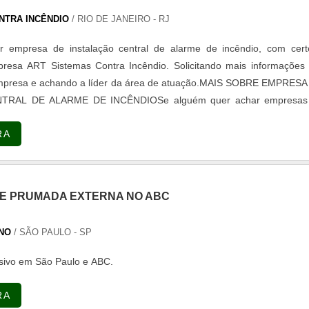
NTRA INCÊNDIO
/ RIO DE JANEIRO - RJ
 empresa de instalação central de alarme de incêndio, com cert
resa ART Sistemas Contra Incêndio. Solicitando mais informações 
empresa e achando a líder da área de atuação.MAIS SOBRE EMPRESA
TRAL DE ALARME DE INCÊNDIOSe alguém quer achar empresas
l de alarme de incêndio altamente qualificada, encontra na ART Sist
RA
. A empresa trabalha com instalação e manutenção de sistemas
antes e instalação e manutenção de SPDA, oferecendo sempre a mel
te final.Discorrendo ainda sobre empresa de instalação central de al
e-se ter a exatidão em orçar com empresas que prezam por produto
E PRUMADA EXTERNA NO ABC
am ótima qualidade e excelente custo-benefício, detalhes que pas
podem gerar prejuízo futuros para os clientes.Existem muitas for
NO
/ SÃO PAULO - SP
onstrar conhecimento e autoridade em sua área de atuação. Abaixo
uais a ART Sistemas Contra Incêndio é a melhor opção no segme
sivo em São Paulo e ABC.
or empresas de instalação central de alarme de incêndio: Colaborad
sionais com vasta experiência na área de atuação; Funcionários de 
RA
ório de alta qualidade onde são realizadas as atividades; Tecnologi