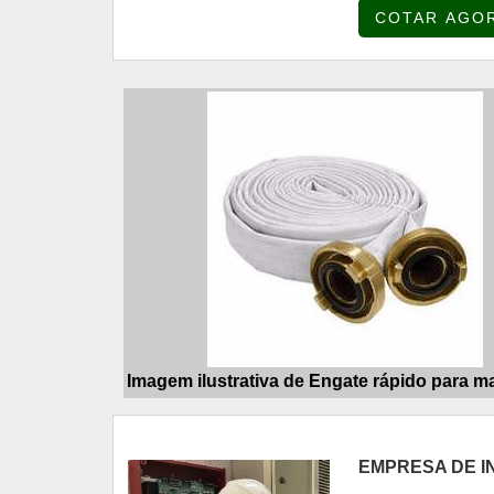
COTAR AGO
atua com aditivos pa
Imagem ilustrativa de Engate rápido para m
EMPRESA DE I