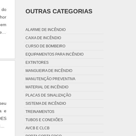
MANGUEIRA DE INCÊNDIO USADA
 do
OUTRAS CATEGORIAS
MANGUEIRA DE INCÊNDIO
hor
MANGUEIRA PARA HIDRANTE
uem
MANGUEIRAS DE INCÊNDIO TIPO 1 2 3 4 5
ALARME DE INCÊNDIO
resa
SUPORTE BASCULANTE PARA MANGUEIRA
CAIXA DE INCÊNDIO
 que
DE INCÊNDIO
CURSO DE BOMBEIRO
SUPORTE MEIA LUA PARA MANGUEIRA DE
INCÊNDIO
EQUIPAMENTOS PARA INCÊNDIO
EXTINTORES
MANGUEIRA DE INCÊNDIO
MANUTENÇÃO PREVENTIVA
MATERIAL DE INCÊNDIO
PLACAS DE SINALIZAÇÃO
seu
SISTEMA DE INCÊNDIO
a e
TREINAMENTOS
ÕES
TUBOS E CONEXÕES
sar
AVCB E CLCB
esa