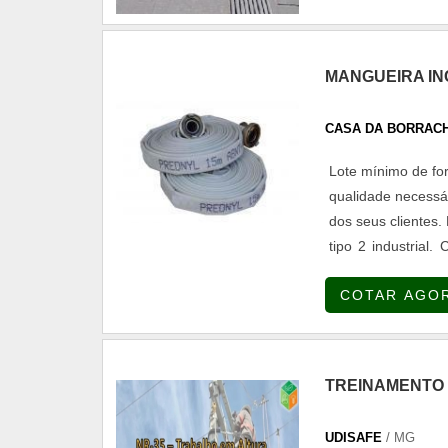
ponta; Equipame
na ART Sistemas 
central de alarme
MANGUEIRA IN
instalação e manu
de supressão por
CASA DA BORRACH
inovadora, qualific
Lote mínimo de fo
de alta qualidade
qualidade necessá
todas as demanda
dos seus clientes.
proativos e profi
tipo 2 industrial
de excelência de p
tipo 1 (predial)
COTAR AGO
vulcan....
TREINAMENTO 
UDISAFE
/ MG