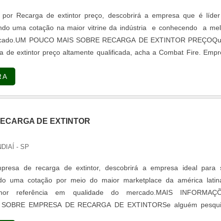
por Recarga de extintor preço, descobrirá a empresa que é líder
do uma cotação na maior vitrine da indústria e conhecendo a mel
mercado.UM POUCO MAIS SOBRE RECARGA DE EXTINTOR PREÇOQ
a de extintor preço altamente qualificada, acha a Combat Fire. Emp
escada vazada de concreto e escada caracol concreto, garantindo o
RA
ualidad...
ECARGA DE EXTINTOR
NDIAÍ - SP
resa de recarga de extintor, descobrirá a empresa ideal para 
ando uma cotação por meio do maior marketplace da américa latin
hor referência em qualidade do mercado.MAIS INFORMAÇ
 SOBRE EMPRESA DE RECARGA DE EXTINTORSe alguém pesqui
ga de extintor inovadora, encontra o site da COMBAT FIRE. A empr