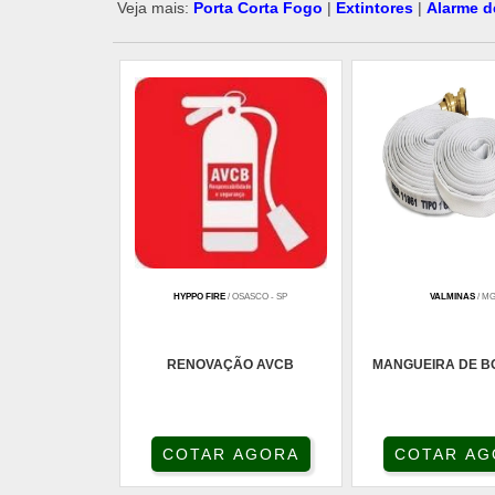
Veja mais:
Porta Corta Fogo
|
Extintores
|
Alarme d
HYPPO FIRE
/ OSASCO - SP
VALMINAS
/ M
RENOVAÇÃO AVCB
MANGUEIRA DE B
COTAR AGORA
COTAR AG