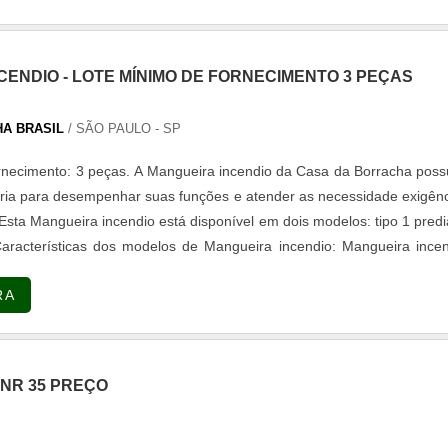
ntos de última geração. A MAIOR REFERÊNCIA NO SEGMENTOSome
Contra Incêndio existe o que há de melhor em empresa de instala
 de incêndio. Sempre de olho no mercado, traz novidades em itens 
CENDIO - LOTE MÍNIMO DE FORNECIMENTO 3 PEÇAS
tenção de sistemas fixos de CO2 e instalação e manutenção de sist
 agente limpo FM 200.Tem rótulo de comprometida com os serviço
A BRASIL
/ SÃO PAULO - SP
ações construídas por focar suas ações no resultado final, tendo escrit
rnecimento: 3 peças. A Mangueira incendio da Casa da Borracha poss
 onde são realizadas as atividades e estrutura suficiente para ate
ria para desempenhar suas funções e atender as necessidade exigên
s. Tudo isso, somado à performance de uma equipe de colaborado
 Esta Mangueira incendio está disponível em dois modelos: tipo 1 predi
ssionais com vasta experiência na área de atuação, garante uma ent
. Características dos modelos de Mangueira incendio: Mangueira ince
onta a ponta..
: Fabricada em camada interna de borracha sintética por processo
RA
NR 35 PREÇO