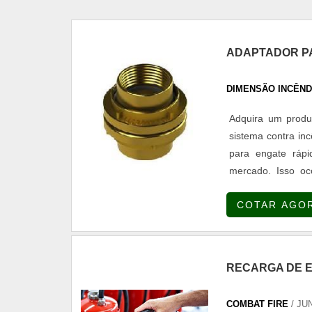
ADAPTADOR PA
DIMENSÃO INCÊN
Adquira um produ
sistema contra in
para engate ráp
mercado. Isso oc
consumidores com
COTAR AGO
Quem possui um si
RECARGA DE 
COMBAT FIRE
/ JU