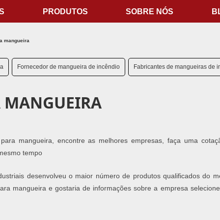
S
PRODUTOS
SOBRE NÓS
B
ra mangueira
ra
Fornecedor de mangueira de incêndio
Fabricantes de mangueiras de i
A MANGUEIRA
 para mangueira, encontre as melhores empresas, faça uma cotaç
 mesmo tempo
dustriais desenvolveu o maior número de produtos qualificados do m
para mangueira e gostaria de informações sobre a empresa selecion