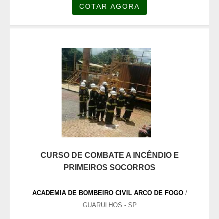
COTAR AGORA
elaborar um plano de abandono para toda a
população do prédio. A parte prática do combate a
incêndio para bombeiros precisa demonstrar, dentre
outras coisas, a classificação dos incêndios e os
seus princi...
CURSO DE COMBATE A INCÊNDIO E
PRIMEIROS SOCORROS
ACADEMIA DE BOMBEIRO CIVIL ARCO DE FOGO
/
GUARULHOS - SP