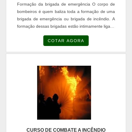
Formação da brigada de emergência O corpo de
bombeiros é quem baliza toda a formação de uma
brigada de emergência ou brigada de incêndio. A
formação dessas brigadas estão intimamente ligada
ao tipo de risco de cada edificação e sua
COTAR AGORA
classificação junto ao corpo de bombeiros. O curso
de combate a incêndio e primeiros socorros
ministrado para formação de uma brigada de
incêndio terá duração de 04 horas aula para
edificações de menor risco e pod...
CURSO DE COMBATE A INCÊNDIO