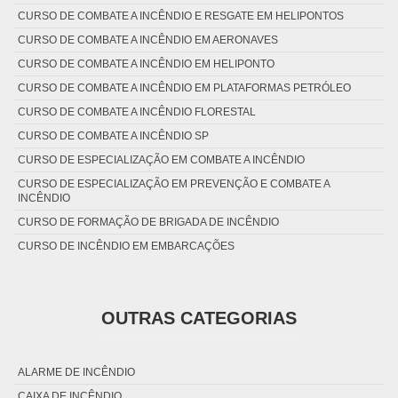
CURSO DE COMBATE A INCÊNDIO E RESGATE EM HELIPONTOS
CURSO DE COMBATE A INCÊNDIO EM AERONAVES
CURSO DE COMBATE A INCÊNDIO EM HELIPONTO
CURSO DE COMBATE A INCÊNDIO EM PLATAFORMAS PETRÓLEO
CURSO DE COMBATE A INCÊNDIO FLORESTAL
CURSO DE COMBATE A INCÊNDIO SP
CURSO DE ESPECIALIZAÇÃO EM COMBATE A INCÊNDIO
CURSO DE ESPECIALIZAÇÃO EM PREVENÇÃO E COMBATE A
INCÊNDIO
CURSO DE FORMAÇÃO DE BRIGADA DE INCÊNDIO
CURSO DE INCÊNDIO EM EMBARCAÇÕES
CURSO DE PREVENÇÃO E COMBATE A INCÊNDIO FLORESTAL
CURSO NR 35
OUTRAS CATEGORIAS
CURSO TÉCNICO DE PREVENÇÃO E COMBATE A INCÊNDIO
CURSO TÉCNICO EM PREVENÇÃO E COMBATE A INCÊNDIO
PREÇO DO CURSO DE COMBATE A INCÊNDIO
ALARME DE INCÊNDIO
CAIXA DE INCÊNDIO