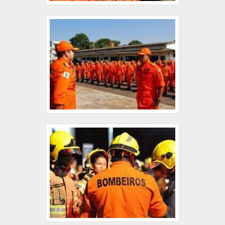
comprometimento da empresa com seus clientes.
Isso tudo é a razão pela qual a Extintores Estrela é
segura quando se trata do segmento de prevenção
de incêndios. O foco é oferecer sempre a melhor
opção para o cliente final. Na organização é
possível encontrar uma equipe com colaboradores
proativos, que esperam seu contato para melhor
atender. QUALIDADES E PONTOS FORTES DA
EMPRESA Apenas na Extintores Estrela tem o que
há de melhor no mercado de prevenção de
incêndios. Sempre de olho no mercado, traz
novidades em itens como alarmes de incêndio e
luminárias de emergência com ótima qualidade e
eficiência. Apresentando produtos de alto padrão, a
empresa conta com profissionais especializados e
instalações modernas e em bom estado,
conquistando então a confiança de todos. A
Extintores Estrela é uma empresa que tem