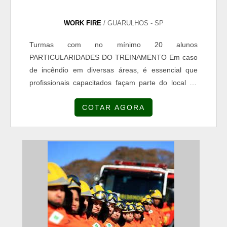
WORK FIRE
/ GUARULHOS - SP
Turmas com no mínimo 20 alunos
PARTICULARIDADES DO TREINAMENTO Em caso
de incêndio em diversas áreas, é essencial que
profissionais capacitados façam parte do local de
em que o problema está ocorrendo. Assim, o curso
COTAR AGORA
de combate a incêndio da Work Fire é uma opção
para quem busca aliar conhecimentos práticos e
teóricos. As técnicas apresentadas nos mais
diversos cursos de combate a incêndio visam
apresentar as particularidades de c...