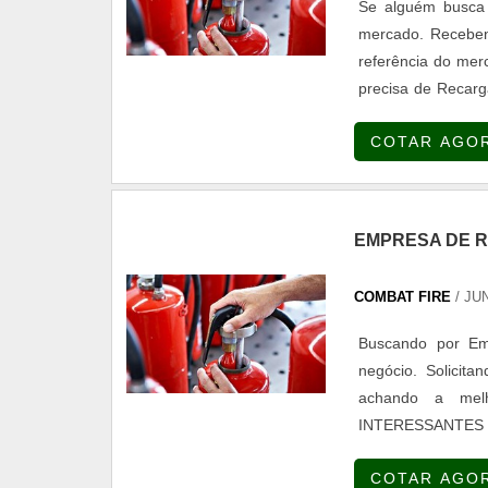
Se alguém busca 
mercado. Receben
referência do 
precisa de Recarg
especializada em 
COTAR AGO
há de melhor na at
EMPRESA DE R
COMBAT FIRE
/ JU
Buscando por Emp
negócio. Solicit
achando a mel
INTERESSANTES
Empresa de recar
COTAR AGO
atua com aditivos pa