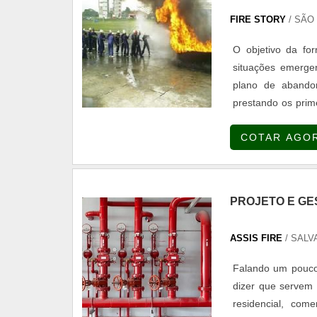
FIRE STORY
/ SÃO 
O objetivo da fo
situações emerge
plano de abandon
prestando os prime
brigada de incênd
COTAR AGO
de Bombeiros (AVCB
PROJETO E GE
ASSIS FIRE
/ SALV
Falando um pouco 
dizer que servem 
residencial, com