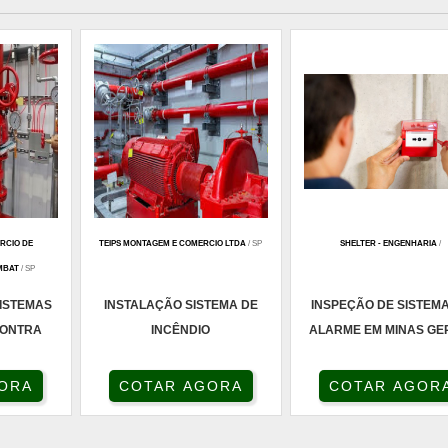
ERCIO DE
TEIPS MONTAGEM E COMERCIO LTDA
/ SP
SHELTER - ENGENHARIA
/
MBAT
/ SP
SISTEMAS
INSTALAÇÃO SISTEMA DE
INSPEÇÃO DE SISTEM
CONTRA
INCÊNDIO
ALARME EM MINAS GE
O
ORA
COTAR AGORA
COTAR AGOR