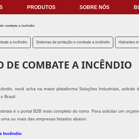
S
PRODUTOS
SOBRE NÓS
B
 de combate a incêndio
bate a incêndio
Sistemas de proteção e combate a incêndio
Hidrantes s
O DE COMBATE A INCÊNDIO
ndio, você acha na maior plataforma Soluções Industriais, solicite d
o Brasil
striais é o portal B2B mais completo do ramo. Para solicitar um orçam
 uma ou mais das empresas listados abaixo:
e Incêndio
​.