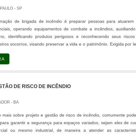
PAULO - SP
rmação de brigada de incêndio é preparar pessoas para atuarem
nciais, operando equipamentos de combate a incêndios, auxiliando
o, identificando produtos perigosos e reconhecendo seus riscos
iros socorros, visando preservar a vida e o patrimônio. Exigida por le
io é geralmente necessária para a obtenção do Auto de Vistoria do C
RA
).....
STÃO DE RISCO DE INCÊNDIO
ADOR - BA
mais sobre projeto e gestão de risco de incêndio, comumente pode
para garantir a segurança para espaços variados, sejam eles de c
ercial ou mesmo industrial, de maneira a atender as característi