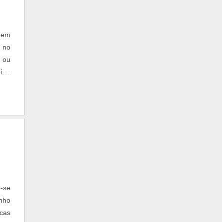
 em
 no
 ou
i, a
orpo
-se
unho
cas