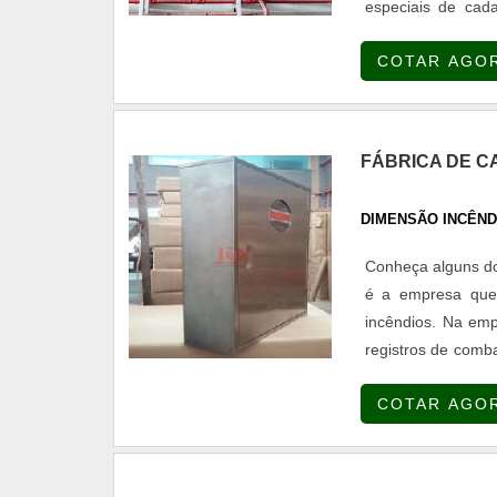
especiais de cada
SERVIÇO OFERECE
COTAR AGO
que atuam em conf
técnicas referent
Associação Brasi
nacional.Pensand
FÁBRICA DE CA
aprovação pelos 
instalações dos s
DIMENSÃO INCÊND
obra tenha algum
edificações:Comerc
Conheça alguns dos
o projeto de sist
é a empresa que 
estabelecimentos
incêndios. Na emp
adjetivos que f
registros de comb
EMPRESA DE PROJ
para fixar a man
empresa na área de
COTAR AGO
Disponibi....
requisitos de prot
licenças, certif
instalações..