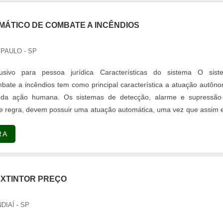
MÁTICO DE COMBATE A INCÊNDIOS
 PAULO - SP
lusivo para pessoa jurídica Características do sistema O sist
bate a incêndios tem como principal característica a atuação autôn
da ação humana. Os sistemas de detecção, alarme e supressão
 de regra, devem possuir uma atuação automática, uma vez que assim 
veis a falhas humanas. Funcionamento do sistema A lógica de atuaçã
RA
EXTINTOR PREÇO
NDIAÍ - SP