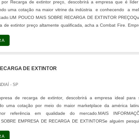
por Recarga de extintor preço, descobrirá a empresa que é líder
do uma cotação na maior vitrine da indústria e conhecendo a mel
mercado.UM POUCO MAIS SOBRE RECARGA DE EXTINTOR PREÇOQ
a de extintor preço altamente qualificada, acha a Combat Fire. Emp
escada vazada de concreto e escada caracol concreto, garantindo o
RA
ualidad...
ECARGA DE EXTINTOR
NDIAÍ - SP
resa de recarga de extintor, descobrirá a empresa ideal para 
ando uma cotação por meio do maior marketplace da américa latin
hor referência em qualidade do mercado.MAIS INFORMAÇ
 SOBRE EMPRESA DE RECARGA DE EXTINTORSe alguém pesqui
ga de extintor inovadora, encontra o site da COMBAT FIRE. A empr
RA
ra tintas e perfil profissiográfi...