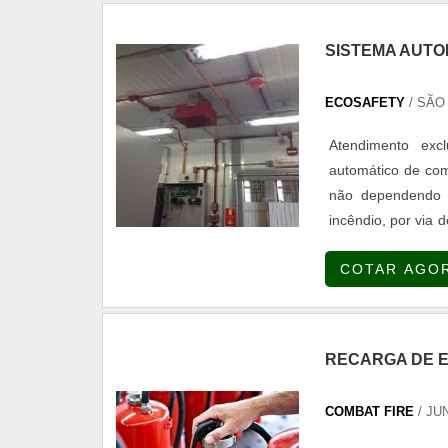
SISTEMA AUTO
ECOSAFETY
/ SÃO
Atendimento exc
automático de com
não dependendo 
incêndio, por via
não ficam suscetí
COTAR AGO
um sistema aut...
RECARGA DE 
COMBAT FIRE
/ JU