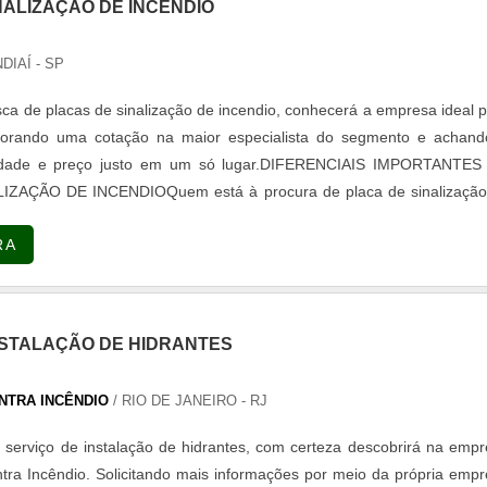
NALIZAÇÃO DE INCENDIO
DIAÍ - SP
a de placas de sinalização de incendio, conhecerá a empresa ideal 
borando uma cotação na maior especialista do segmento e achand
alidade e preço justo em um só lugar.DIFERENCIAIS IMPORTANTES
IZAÇÃO DE INCENDIOQuem está à procura de placa de sinalização
mpresa responsável, acha a Combat Fire. É possível encontrar pro
RA
roteção contra incêndio e fornecimento de materiais e instalação
ão de fumaça, garantindo o que há de melhor na atualidade.Ainda 
ca sobre placas de sinalização de incendio, é importante buscar 
 produtos e serviços com ótima qualidade e excelente custo-benefí
NSTALAÇÃO DE HIDRANTES
es, mas de grande valia para saber a procedência e seriedade
muitas formas diferentes de demonstrar conhecimento e autoridade
NTRA INCÊNDIO
/ RIO DE JANEIRO - RJ
ção. Boas razões pelas quais a Combat Fire é destaque sempre 
 de sinalização de incendio: Comprometida com os serviços; Responsá
serviço de instalação de hidrantes, com certeza descobrirá na emp
ificada; Inovadora; Confiável.QUALIDADES E PONTOS FORTES
ra Incêndio. Solicitando mais informações por meio da própria emp