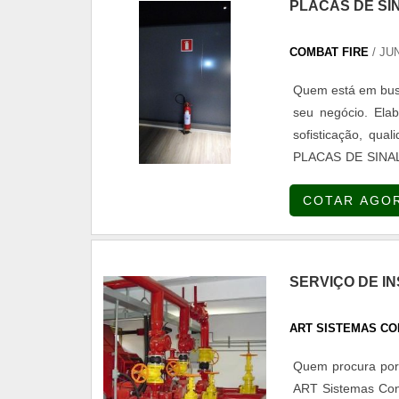
PLACAS DE SI
COMBAT FIRE
/ JUN
Quem está em busc
seu negócio. Ela
sofisticação, qu
PLACAS DE SINAL
incendio em uma e
COTAR AGO
de segurança e p
sistema de detecç
uma visão analíti
empresa que tenha
SERVIÇO DE I
pequenos detalh
empresa.Existem 
ART SISTEMAS CO
sua área de atua
precisar de placa
Quem procura por 
Altamente qual
ART Sistemas Cont