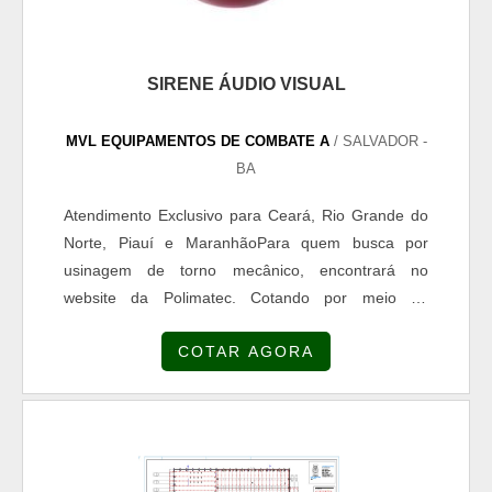
SIRENE ÁUDIO VISUAL
MVL EQUIPAMENTOS DE COMBATE A
/ SALVADOR -
BA
Atendimento Exclusivo para Ceará, Rio Grande do
Norte, Piauí e MaranhãoPara quem busca por
usinagem de torno mecânico, encontrará no
website da Polimatec. Cotando por meio da
plataforma e encontrando a líder em
COTAR AGORA
qualidade.DETALHES SOBRE USINAGEM DE
TORNO MECÂNICOSe alguém quer achar
usinagem em uma empresa altamente qualificada,
descobre a Polimatec. É possível encontrar eixos e
tubulações, oferecendo o que há de melhor no
mercado para cada cliente.Discorrendo ainda sobre