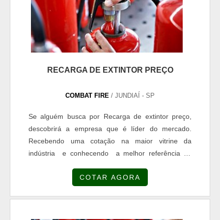
RECARGA DE EXTINTOR PREÇO
COMBAT FIRE
/ JUNDIAÍ - SP
Se alguém busca por Recarga de extintor preço,
descobrirá a empresa que é líder do mercado.
Recebendo uma cotação na maior vitrine da
indústria e conhecendo a melhor referência do
mercado.UM POUCO MAIS SOBRE RECARGA DE
COTAR AGORA
EXTINTOR PREÇOQuem precisa de Recarga de
extintor preço altamente qualificada, acha a Combat
Fire. Empresa especializada em escada vazada de
concreto e escada caracol concreto, garantindo o