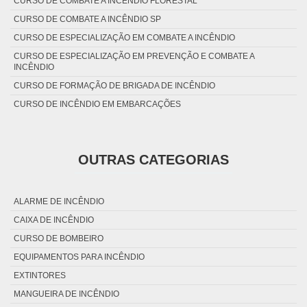
CURSO DE COMBATE A INCÊNDIO FLORESTAL
CURSO DE COMBATE A INCÊNDIO SP
CURSO DE ESPECIALIZAÇÃO EM COMBATE A INCÊNDIO
CURSO DE ESPECIALIZAÇÃO EM PREVENÇÃO E COMBATE A
INCÊNDIO
CURSO DE FORMAÇÃO DE BRIGADA DE INCÊNDIO
CURSO DE INCÊNDIO EM EMBARCAÇÕES
CURSO DE PREVENÇÃO E COMBATE A INCÊNDIO FLORESTAL
CURSO NR 35
OUTRAS CATEGORIAS
CURSO TÉCNICO DE PREVENÇÃO E COMBATE A INCÊNDIO
CURSO TÉCNICO EM PREVENÇÃO E COMBATE A INCÊNDIO
PREÇO DO CURSO DE COMBATE A INCÊNDIO
ALARME DE INCÊNDIO
CAIXA DE INCÊNDIO
CURSO DE BOMBEIRO
EQUIPAMENTOS PARA INCÊNDIO
EXTINTORES
MANGUEIRA DE INCÊNDIO