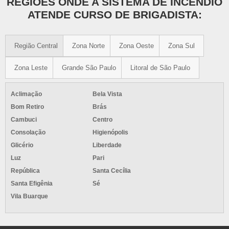
REGIÕES ONDE A SISTEMA DE INCÊNDIO
ATENDE CURSO DE BRIGADISTA:
Região Central
Zona Norte
Zona Oeste
Zona Sul
Zona Leste
Grande São Paulo
Litoral de São Paulo
Aclimação
Bela Vista
Bom Retiro
Brás
Cambuci
Centro
Consolação
Higienópolis
Glicério
Liberdade
Luz
Pari
República
Santa Cecília
Santa Efigênia
Sé
Vila Buarque