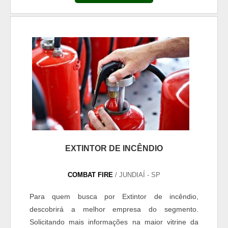
EMPRESA DE RECARGA DE EXTINTORSe alguém
pesquisar Empresa de recarga de extintor
inovadora, encontra o site da COMBAT FIRE. A
empresa atua com aditivos para tintas e perfil
profissiográfi...
EXTINTOR DE INCÊNDIO
COMBAT FIRE
/ JUNDIAÍ - SP
Para quem busca por Extintor de incêndio,
descobrirá a melhor empresa do segmento.
Solicitando mais informações na maior vitrine da