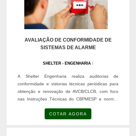
AVALIAÇÃO DE CONFORMIDADE DE
SISTEMAS DE ALARME
SHELTER - ENGENHARIA
/
A Shelter Engenharia realiza auditorias de
conformidade e vistorias técnicas periódicas para
obtenção e renovação de AVCB/CLCB, com foco
nas Instruções Técnicas do CBPMESP e normas
ABNT/NFPA. Seus serviços incluem pré-vistoria com
COTAR AGORA
checklist de exigências, inspeção documental (ART,
laudos, memoriais e as built), ensaios de sistemas
de combate a incêndio (sprinklers, hidrantes,