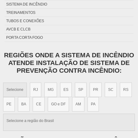
SISTEMA DE INCÊNDIO
SISTEMA DE ALARME DE INCÊNDIO NFPA 2001
TREINAMENTOS
INSTALAÇÃO DE SPRINKLERS
TUBOS E CONEXÕES
FORNECEDOR DE HIDRANTE
AVCB E CLCB
FORNECEDOR DE SPRINKLERS
PORTA CORTA FOGO
INSTALAÇÃO DE SISTEMA DE PREVENÇÃO CONTRA INCÊNDIO
REGIÕES ONDE A SISTEMA DE INCÊNDIO
ATENDE INSTALAÇÃO DE SISTEMA DE
PREVENÇÃO CONTRA INCÊNDIO:
Selecione
RJ
MG
ES
SP
PR
SC
RS
PE
BA
CE
GO e DF
AM
PA
Selecione a região do Brasil