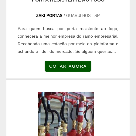
ZAKI PORTAS
/ GUARULHOS - SP
Para quem busca por porta resistente ao fogo,
conhecerá a melhor empresa do ramo empresarial.
Recebendo uma cotação por meio da plataforma e
achando a líder do mercado. Se alguém quer achar
porta resistente ao fogo profissionalismo, acha a
COTAR AGORA
ZAKIPORTAS. Empresa especializada em portas
corta-fogo indoor e porta corta fogo industrial,
visando sempre a qualidade final para a fidelização
do cliente.MAIS DETALHES SOBRE PORTA
RESISTENTE AO FOGONão obstante, quando
falamos em porta resistente ao fogo, sempre deve-
se buscar uma empresa que tenha produtos e
serviços com ótima qualidade e assertividade,
características simples mas que mostram o
comprometimento da empresa com seus