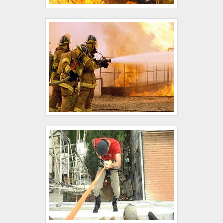
lumens;2200 lumens;3000 lumens;100 lumens com
sensor de presença;100 lumens de embutir;Etc.A
Ignis Security é uma distribuidora de sistemas e
equipamentos de combate a incêndio. A empresa é
destaque no setor de fornecimento de produtos,
tanto para pessoas físicas quanto para
empresas.Também vale mencionar que a Ignis
possui um atendimento e profissionais de extrema
excelência e qualificação, além de garantir diversas
opções desde preços mais acessíveis até produtos
de alta eficiência, sempre prezando a qualidade.o
melhor Sistema de iluminação de
emergênciaLocalizada na cidade de São Paulo a
quarta maior metrópole do planeta, a Ignis garante
a capacidade de atender e distribuir sistema de
iluminação de emergência predial para todo o
território nacional. Solicite já um orçamento!.