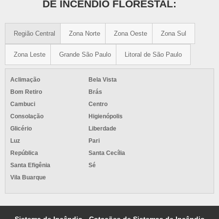
DE INCÊNDIO FLORESTAL:
Região Central
Zona Norte
Zona Oeste
Zona Sul
Zona Leste
Grande São Paulo
Litoral de São Paulo
Aclimação
Bela Vista
Bom Retiro
Brás
Cambuci
Centro
Consolação
Higienópolis
Glicério
Liberdade
Luz
Pari
República
Santa Cecília
Santa Efigênia
Sé
Vila Buarque
Sistema de Incêndio - Cotações de Sistemas de Incêndio