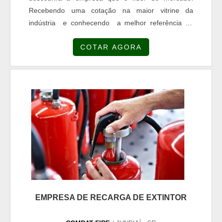
Recebendo uma cotação na maior vitrine da
indústria e conhecendo a melhor referência do
mercado.UM POUCO MAIS SOBRE RECARGA DE
COTAR AGORA
EXTINTOR PREÇOQuem precisa de Recarga de
extintor preço altamente qualificada, acha a Combat
Fire. Empresa especializada em escada vazada de
concreto e escada caracol concreto, garantindo o
que há de melhor na atualidad...
EMPRESA DE RECARGA DE EXTINTOR