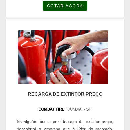
COTAR AGORA
incêndio nas cidades, mas para o combate a fogo
em matas e florestas. Os eventos que envolvem
fogo em mata geram prejuízos para a
biodiversidade e para a economia da população.
Por isso, é importante que profission...
RECARGA DE EXTINTOR PREÇO
COMBAT FIRE
/ JUNDIAÍ - SP
Se alguém busca por Recarga de extintor preço,
descobrirá a empresa que é líder do mercado.