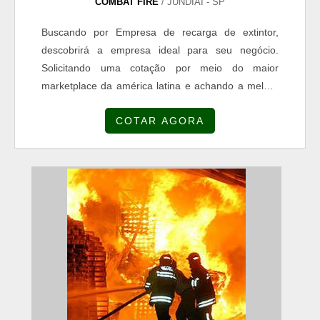
COMBAT FIRE
/ JUNDIAÍ - SP
Buscando por Empresa de recarga de extintor,
descobrirá a empresa ideal para seu negócio.
Solicitando uma cotação por meio do maior
marketplace da américa latina e achando a melhor
referência em qualidade do mercado.MAIS
COTAR AGORA
INFORMAÇÕES INTERESSANTES SOBRE
EMPRESA DE RECARGA DE EXTINTORSe alguém
pesquisar Empresa de recarga de extintor
inovadora, encontra o site da COMBAT FIRE. A
empresa atua com aditivos para tintas e perfil
profissiográfi...