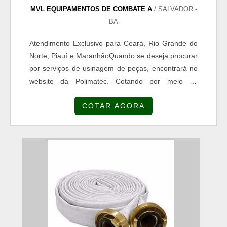
MVL EQUIPAMENTOS DE COMBATE A
/ SALVADOR -
BA
Atendimento Exclusivo para Ceará, Rio Grande do
Norte, Piauí e MaranhãoQuando se deseja procurar
por serviços de usinagem de peças, encontrará no
website da Polimatec. Cotando por meio da
plataforma e encontrando a líder em qualidade.
COTAR AGORA
Quando a busca é por usinagem de peças, com a
equipe da Polimatec irá encontrar ótima qualidade
com projetos e fabricação de equipamentos
industriais conforme desenho ou amostra para
atender as mais exigen...