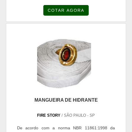
no combate a incêndio e deve ser instalado em
COTAR AGORA
todas as edificações com área construída superior a
750m2 e ou altura superior a 12m, por meio de um
sistema de hidrante ou mangotinhos. Composição
da mangueira Todas as mangueiras de hidrante são
constituídas por um...
MANGUEIRA DE HIDRANTE
FIRE STORY
/ SÃO PAULO - SP
De acordo com a norma NBR 11861:1998 da