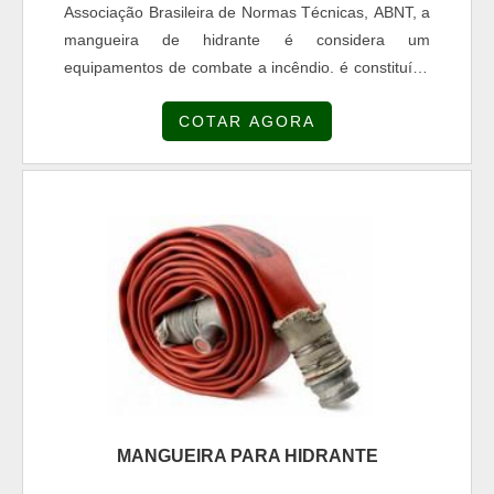
Associação Brasileira de Normas Técnicas, ABNT, a
mangueira de hidrante é considera um
equipamentos de combate a incêndio. é constituída
essencialmente por um duto flexível, composto de
COTAR AGORA
fios sintéticos e borracha natural, dotado de uniões.
Para escolher corretamente a mangueira, é
necessário levar em consideração algumas coisas,
por exemplo, locação de instalação, riscos
envolvidos, desempenho esperado e ...
MANGUEIRA PARA HIDRANTE