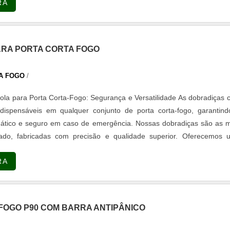
RA
RA PORTA CORTA FOGO
A FOGO
/
ara Porta Corta-Fogo: Segurança e Versatilidade As dobradiças com
dispensáveis em qualquer conjunto de porta corta-fogo, garantind
ático e seguro em caso de emergência. Nossas dobradiças são as m
do, fabricadas com precisão e qualidade superior. Oferecemos 
s, permitindo que você combine funcionalidade com estilo. Com es
RA
 assegura a máxima proteção, sem abrir mão da estética, em qualq
FOGO P90 COM BARRA ANTIPÂNICO