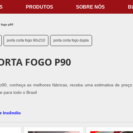
S
PRODUTOS
SOBRE NÓS
B
 fogo p90
porta corta fogo 90x210
porta corta fogo dupla
ORTA FOGO P90
 p90, conheça as melhores fábricas, receba uma estimativa de preço
 para todo o Brasil
e Incêndio
.