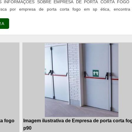
RAS INFORMAÇÕES SOBRE EMPRESA DE PORTA CORTA FOGO
sca por empresa de porta corta fogo em sp ética, encontra
resa trabalha com portas P90 e industriais e serviços de corte e d
RA
reendimentos, focando em tecnologi...
ta fogo
Imagem ilustrativa de Empresa de porta corta fo
p90