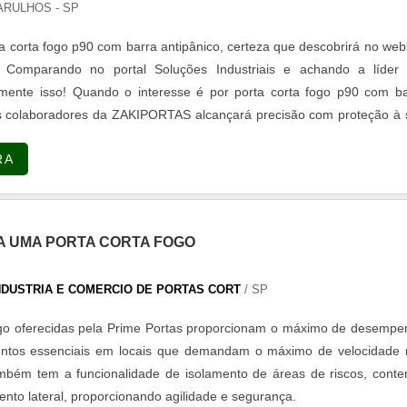
ARULHOS - SP
 corta fogo p90 com barra antipânico, certeza que descobrirá no web
Comparando no portal Soluções Industriais e achando a líder
mente isso! Quando o interesse é por porta corta fogo p90 com ba
s colaboradores da ZAKIPORTAS alcançará precisão com proteção à 
ônio.UM POUCO MAIS SOBRE PORTA CORTA FOGO P90 COM BA
RA
PORTAS foca seus recursos em criar uma estrutura com escritório
de são realizadas as atividades e sala de treinamento com materi
 para se certificar que se tenha porta corta fogo com barra antipânico
cando na qualidade em porta corta fogo p90, na essência da empres
 UMA PORTA CORTA FOGO
 pelos produtos e serviços com ótima qualidade e precisão, detal
ão deixados de lado por muitas empresas que não focam na fidelizaçã
INDUSTRIA E COMERCIO DE PORTAS CORT
/ SP
 é a razão pela qual a ZAKIPORTAS é ética quando falamos do segm
fogo. O foco é oferecer o que há de melhor para fidelizar nos
ogo oferecidas pela Prime Portas proporcionam o máximo de desemp
 deseja perder tempo, entre em contato por telefone, e-mail ou what
mentos essenciais em locais que demandam o máximo de velocidade 
tores para um atendimento personalizado sobre porta corta fogo. 
mbém tem a funcionalidade de isolamento de áreas de riscos, cont
 conta com uma equipe ágil e proativa e terão o maior prazer em auxi
nto lateral, proporcionando agilidade e segurança.