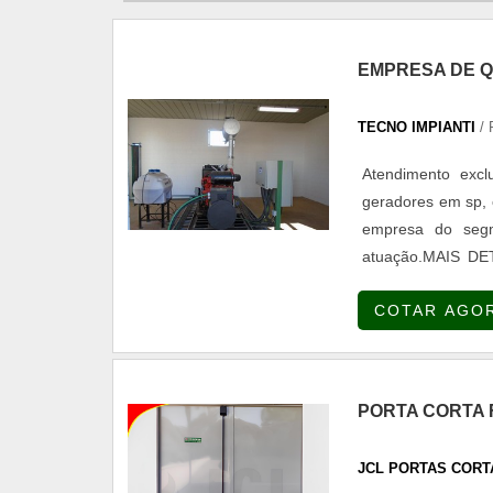
EMPRESA DE Q
TECNO IMPIANTI
/ 
Atendimento exc
geradores em sp, 
empresa do segm
atuação.MAIS 
precisa de empres
COTAR AGO
Impianti. Uma emp
garantindo a satis
na qualidade em 
não tenham produt
PORTA CORTA F
de grande valia p
diferentes de dem
JCL PORTAS CORT
pelos quais a Tec