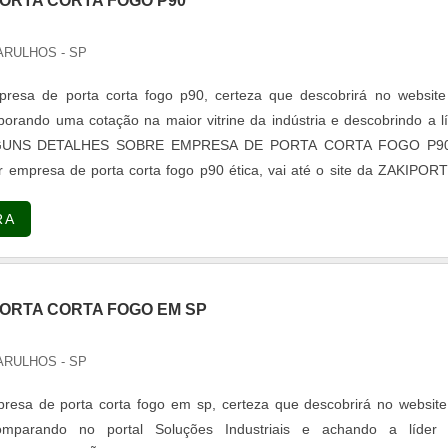
ORTA CORTA FOGO P90
ARULHOS - SP
resa de porta corta fogo p90, certeza que descobrirá no website
rando uma cotação na maior vitrine da indústria e descobrindo a l
ALGUNS DETALHES SOBRE EMPRESA DE PORTA CORTA FOGO P9
 empresa de porta corta fogo p90 ética, vai até o site da ZAKIPOR
para os clientes portas P90 e industriais e portas de enrolar, vis
RA
final p...
ORTA CORTA FOGO EM SP
ARULHOS - SP
esa de porta corta fogo em sp, certeza que descobrirá no website
mparando no portal Soluções Industriais e achando a líder