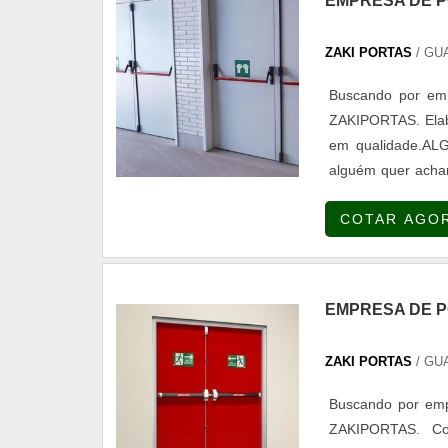
EMPRESA DE P
ZAKI PORTAS
/ GU
Buscando por emp
ZAKIPORTAS. Elabo
em qualidade.
alguém quer achar
Disponibilizando 
COTAR AGO
sempre a qualidade 
EMPRESA DE P
ZAKI PORTAS
/ GU
Buscando por empr
ZAKIPORTAS. Co