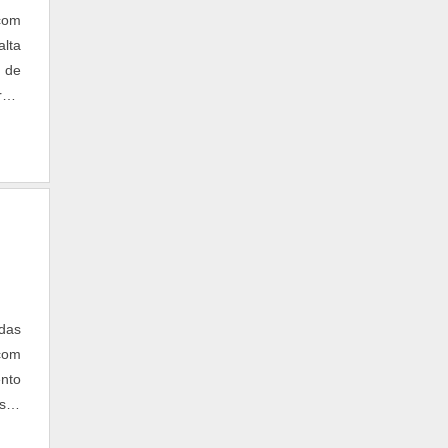
da;
 com
cno
lta
São
s de
ia.É
ras,
veis
 com
 as
uma
sua
das
com
nto
usos