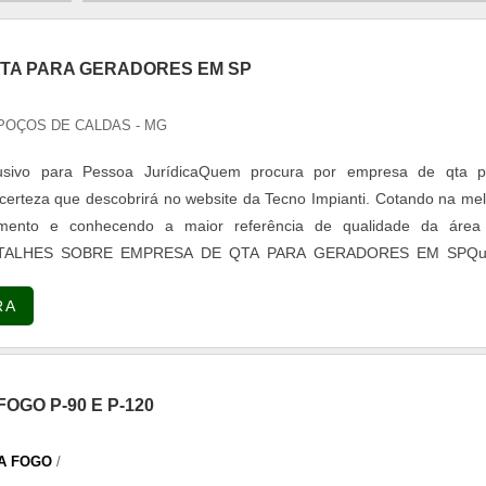
TA PARA GERADORES EM SP
POÇOS DE CALDAS - MG
lusivo para Pessoa JurídicaQuem procura por empresa de qta p
certeza que descobrirá no website da Tecno Impianti. Cotando na me
ento e conhecendo a maior referência de qualidade da área
DETALHES SOBRE EMPRESA DE QTA PARA GERADORES EM SPQ
a de qta para geradores responsável, consegue encontrar o site da T
RA
resa com alto know-how em automação industrial e energia renováv
fação da venda à entrega final, com foco total na qualidade.Ainda foc
empresa de qta para geradores em sp, deve-se descartar empresas 
os e serviços com ótima qualidade e precisão, pequenos detalhes,
OGO P-90 E P-120
ara saber a procedência e seriedade da empresa.Existem muitas fo
onstrar conhecimento e autoridade em sua área de atuação. Os mot
A FOGO
/
no Impianti é a melhor escolha quando pesquisar por empresa de qta 