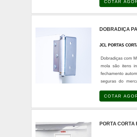
COTAR AGO
DOBRADIÇA PA
JCL PORTAS CORT
Dobradiças com Mola p
mola são itens in
fechamento autom
seguras do merca
variedade de core
COTAR AGO
dobradiças, você
ambiente.
PORTA CORTA 