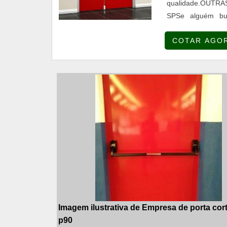
qualidade.OUT
SPSe alguém bu
ZAKIPORTAS. A emp
COTAR AGO
para todos os emp
Imagem ilustrativa de Empresa de porta cor
p90