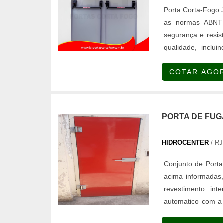
geradores: Comp
Porta Corta-Fogo J
Inovadora; Seg
as normas ABNT 
Impianti tem o q
segurança e resis
diversas opções d
qualidade, inclui
reconhecida por s
dobradiças e aces
pelo fato de a e
COTAR AGO
exigências de seg
atividades e equ
equipe com colab
essência de trazer
PORTA DE FUG
HIDROCENTER
/ RJ
Conjunto de Porta
acima informadas,
revestimento in
automatico com a u
sextavados. De a