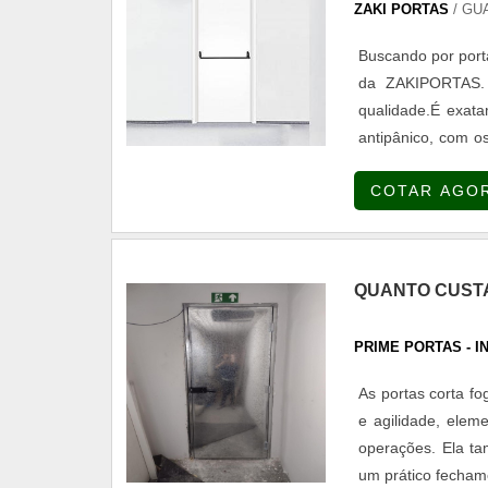
ZAKI PORTAS
/ GU
Buscando por porta
da ZAKIPORTAS. 
qualidade.É exata
antipânico, com o
vida e patrim
COTAR AGO
ANTIP NICOA ZAKI
alta qualidade on
sofisticados, tudo
proteção.Ainda fo
QUANTO CUSTA
mesma deve prezar
primordiais que s
PRIME PORTAS - 
cliente.Isso tudo
de portas corta-
As portas corta f
clientes.Quem não
e agilidade, ele
com um dos consul
operações. Ela ta
disso, a companhia
um prático fechame