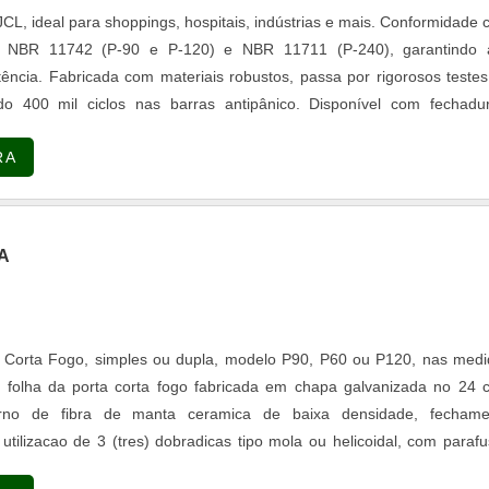
rometida com os serviços; Responsável; Altamente qualifica
CL, ideal para shoppings, hospitais, indústrias e mais. Conformidade
ura. QUALIDADES E PONTOS FORTES DA EMPRESASomente na Te
NBR 11742 (P-90 e P-120) e NBR 11711 (P-240), garantindo a
ue há de melhor no ramo de empresa de qta para geradores em sp. 
tência. Fabricada com materiais robustos, passa por rigorosos teste
isponibilizadas, como elétrica geral e projetos, laudos e consultor
ndo 400 mil ciclos nas barras antipânico. Disponível com fechadu
er comprometida com os serviços e inovadora, qualificações possí
sórios. Perfeita para proteção contra incêndios e em conformidade
mpresa possuir escritório de alta qualidade onde são realizadas
RA
urança.
ipamentos de última geração. Todos esses fatores, agregados a 
oradores proativos e trabalhadores de alta qualidade, comprovam 
 o melhor para todos os clientes.
A
 Corta Fogo, simples ou dupla, modelo P90, P60 ou P120, nas medi
 folha da porta corta fogo fabricada em chapa galvanizada no 24 
terno de fibra de manta ceramica de baixa densidade, fechame
tilizacao de 3 (tres) dobradicas tipo mola ou helicoidal, com paraf
cordo com a Norma Tecnica NBR 11742 da ABNT.