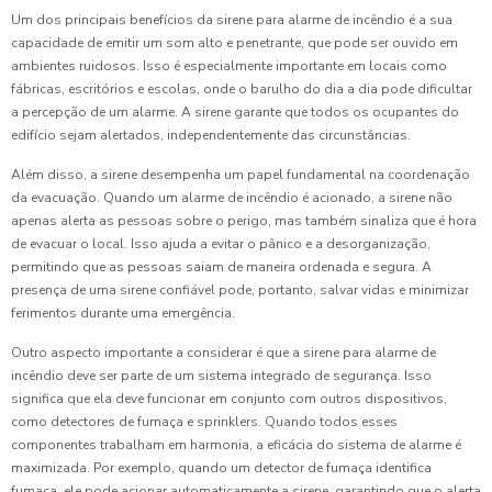
Um dos principais benefícios da sirene para alarme de incêndio é a sua
capacidade de emitir um som alto e penetrante, que pode ser ouvido em
ambientes ruidosos. Isso é especialmente importante em locais como
fábricas, escritórios e escolas, onde o barulho do dia a dia pode dificultar
a percepção de um alarme. A sirene garante que todos os ocupantes do
edifício sejam alertados, independentemente das circunstâncias.
Além disso, a sirene desempenha um papel fundamental na coordenação
da evacuação. Quando um alarme de incêndio é acionado, a sirene não
apenas alerta as pessoas sobre o perigo, mas também sinaliza que é hora
de evacuar o local. Isso ajuda a evitar o pânico e a desorganização,
permitindo que as pessoas saiam de maneira ordenada e segura. A
presença de uma sirene confiável pode, portanto, salvar vidas e minimizar
ferimentos durante uma emergência.
Outro aspecto importante a considerar é que a sirene para alarme de
incêndio deve ser parte de um sistema integrado de segurança. Isso
significa que ela deve funcionar em conjunto com outros dispositivos,
como detectores de fumaça e sprinklers. Quando todos esses
componentes trabalham em harmonia, a eficácia do sistema de alarme é
maximizada. Por exemplo, quando um detector de fumaça identifica
fumaça, ele pode acionar automaticamente a sirene, garantindo que o alerta