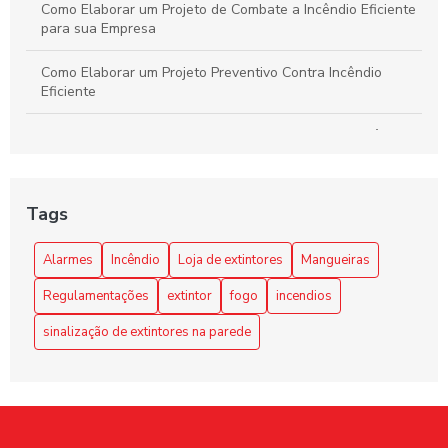
Como Elaborar um Projeto de Combate a Incêndio Eficiente
para sua Empresa
Como Elaborar um Projeto Preventivo Contra Incêndio
Eficiente
Como Escolher o Melhor Bico para Mangueira de Incêndio:
Guia Completo
Como Escolher o Melhor Curso de Bombeiro Civil em SP
Tags
Como Escolher os Melhores Alarmes de Incêndio para Sua
Alarmes
Incêndio
Loja de extintores
Mangueiras
Segurança
Regulamentações
extintor
fogo
incendios
Como Funciona o Sistema Fixo de Combate a Incêndio e
Suas Vantagens
sinalização de extintores na parede
Curso Bombeiro Civil SP: Formação Completa e Acessível
Descubra o Preço do Extintor ABC e Como Escolher o Ideal