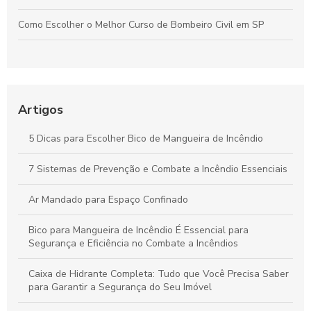
Como Escolher o Melhor Curso de Bombeiro Civil em SP
Guia Completo para a Instalação de Detector de Fumaça em
Sua Casa
Tubulação de incêndio: Tudo que você precisa saber para
Artigos
garantir a segurança
5 Dicas para Escolher Bico de Mangueira de Incêndio
Tubo Galvanizado 4 Polegadas É a Escolha Ideal para
Projetos de Construção e Reformas
7 Sistemas de Prevenção e Combate a Incêndio Essenciais
Ar Mandado para Espaço Confinado
Bico para Mangueira de Incêndio É Essencial para
Segurança e Eficiência no Combate a Incêndios
Caixa de Hidrante Completa: Tudo que Você Precisa Saber
para Garantir a Segurança do Seu Imóvel