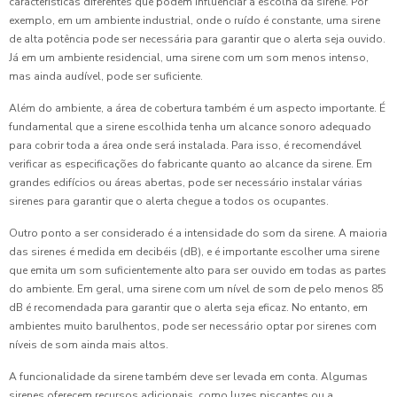
características diferentes que podem influenciar a escolha da sirene. Por
exemplo, em um ambiente industrial, onde o ruído é constante, uma sirene
de alta potência pode ser necessária para garantir que o alerta seja ouvido.
Já em um ambiente residencial, uma sirene com um som menos intenso,
mas ainda audível, pode ser suficiente.
Além do ambiente, a área de cobertura também é um aspecto importante. É
fundamental que a sirene escolhida tenha um alcance sonoro adequado
para cobrir toda a área onde será instalada. Para isso, é recomendável
verificar as especificações do fabricante quanto ao alcance da sirene. Em
grandes edifícios ou áreas abertas, pode ser necessário instalar várias
sirenes para garantir que o alerta chegue a todos os ocupantes.
Outro ponto a ser considerado é a intensidade do som da sirene. A maioria
das sirenes é medida em decibéis (dB), e é importante escolher uma sirene
que emita um som suficientemente alto para ser ouvido em todas as partes
do ambiente. Em geral, uma sirene com um nível de som de pelo menos 85
dB é recomendada para garantir que o alerta seja eficaz. No entanto, em
ambientes muito barulhentos, pode ser necessário optar por sirenes com
níveis de som ainda mais altos.
A funcionalidade da sirene também deve ser levada em conta. Algumas
sirenes oferecem recursos adicionais, como luzes piscantes ou a